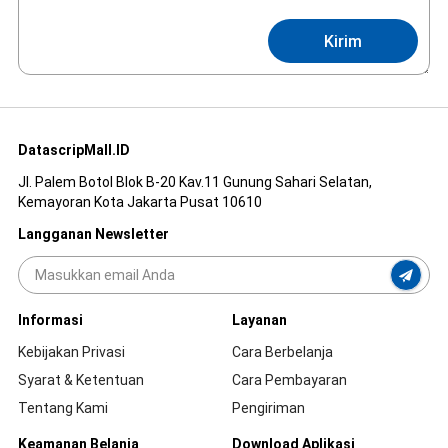
Kirim
DatascripMall.ID
Jl. Palem Botol Blok B-20 Kav.11 Gunung Sahari Selatan,
Kemayoran Kota Jakarta Pusat 10610
Langganan Newsletter
Informasi
Layanan
Kebijakan Privasi
Cara Berbelanja
Syarat & Ketentuan
Cara Pembayaran
Tentang Kami
Pengiriman
Keamanan Belanja
Download Aplikasi