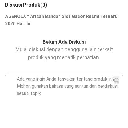
Diskusi Produk(0)
AGENOLX™ Arisan Bandar Slot Gacor Resmi Terbaru
2026 Hari Ini
Belum Ada Diskusi
Mulai diskusi dengan pengguna lain terkait
produk yang menarik perhatian.