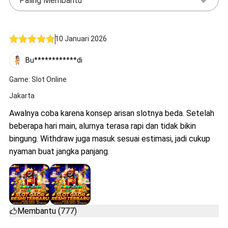
Paling Membantu
10 Januari 2026
Bu************di
Game: Slot Online
Jakarta
Awalnya coba karena konsep arisan slotnya beda. Setelah
beberapa hari main, alurnya terasa rapi dan tidak bikin
bingung. Withdraw juga masuk sesuai estimasi, jadi cukup
nyaman buat jangka panjang.
Membantu (777)