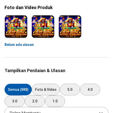
Foto dan Video Produk
Belum ada ulasan
Tampilkan Penilaian & Ulasan
Semua (888)
Foto & Video
5.0
4.0
3.0
2.0
1.0